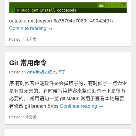
1
$
sudo 
gem 
install 
cocoapods
output error: [crayon-6a75794b7060f149042491/
MacOS: install CocoaPods output error
Continue reading
→
Posted in
未分类
Git 常用命令
Posted on
2016年5月23日
by
平子
序 有时候客户端软件是会掉链子的，有时候学一点命令
是有益无害的，有时候写篇博客来整理汇总一下是很有
必要的。 常用语句一览 git status 常用于查看本地是否
Git 常用命令
有修改 git branch &nbs
Continue reading
→
Posted in
未分类