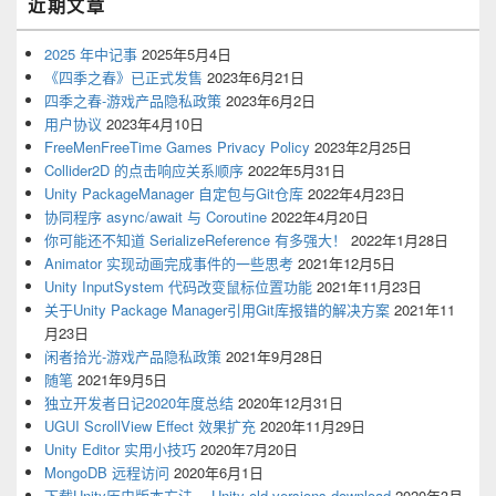
近期文章
2025 年中记事
2025年5月4日
《四季之春》已正式发售
2023年6月21日
四季之春-游戏产品隐私政策
2023年6月2日
用户协议
2023年4月10日
FreeMenFreeTime Games Privacy Policy
2023年2月25日
Collider2D 的点击响应关系顺序
2022年5月31日
Unity PackageManager 自定包与Git仓库
2022年4月23日
协同程序 async/await 与 Coroutine
2022年4月20日
你可能还不知道 SerializeReference 有多强大！
2022年1月28日
Animator 实现动画完成事件的一些思考
2021年12月5日
Unity InputSystem 代码改变鼠标位置功能
2021年11月23日
关于Unity Package Manager引用Git库报错的解决方案
2021年11
月23日
闲者拾光-游戏产品隐私政策
2021年9月28日
随笔
2021年9月5日
独立开发者日记2020年度总结
2020年12月31日
UGUI ScrollView Effect 效果扩充
2020年11月29日
Unity Editor 实用小技巧
2020年7月20日
MongoDB 远程访问
2020年6月1日
下载Unity历史版本方法， Unity old versions download
2020年3月