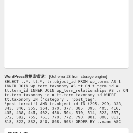
WordPress数据库错误：
[Got error 28 from storage engine]
SELECT t.*, tt.*, tr.object_id FROM wp_terms AS t
INNER JOIN wp_term_taxonomy AS tt ON t.term_id =
tt.term_id INNER JOIN wp_term_relationships AS tr ON
tr.term_taxonomy_id = tt.term_taxonomy_id WHERE
tt.taxonomy IN ('category', 'post_tag',
'post_format') AND tr.object_id IN (295, 299, 338,
343, 346, 355, 364, 370, 377, 385, 395, 405, 416,
435, 438, 445, 462, 486, 504, 510, 514, 523, 557,
572, 582, 755, 761, 770, 772, 790, 801, 808, 813,
818, 822, 832, 840, 868, 903) ORDER BY t.name ASC