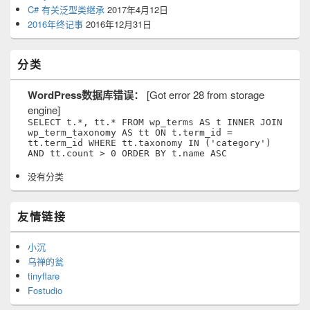
C# 有关泛型类继承
2017年4月12日
2016年终记事
2016年12月31日
分类
WordPress数据库错误：
[Got error 28 from storage
engine]
SELECT t.*, tt.* FROM wp_terms AS t INNER JOIN
wp_term_taxonomy AS tt ON t.term_id =
tt.term_id WHERE tt.taxonomy IN ('category')
AND tt.count > 0 ORDER BY t.name ASC
没有分类
友情链接
小沉
乌禅的瓮
tinyflare
Fostudio