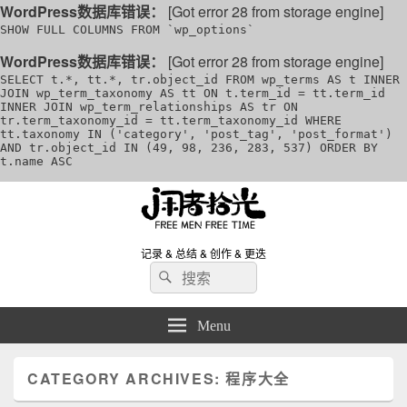
WordPress数据库错误：
[Got error 28 from storage engine]
SHOW FULL COLUMNS FROM `wp_options`
WordPress数据库错误：
[Got error 28 from storage engine]
SELECT t.*, tt.*, tr.object_id FROM wp_terms AS t INNER
JOIN wp_term_taxonomy AS tt ON t.term_id = tt.term_id
INNER JOIN wp_term_relationships AS tr ON
tr.term_taxonomy_id = tt.term_taxonomy_id WHERE
tt.taxonomy IN ('category', 'post_tag', 'post_format')
AND tr.object_id IN (49, 98, 236, 283, 537) ORDER BY
t.name ASC
记录 & 总结 & 创作 & 更迭
Search
Search
for:
Menu
CATEGORY ARCHIVES:
程序大全