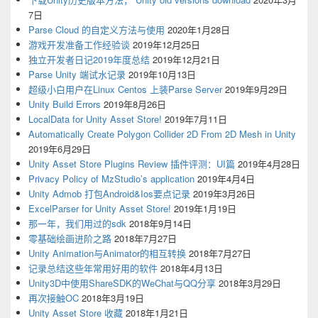
7日
Parse Cloud 的自定义方法与使用
2020年1月28日
游戏开发准备工作经验谈
2019年12月25日
独立开发者日记2019年度总结
2019年12月21日
Parse Unity 端试水记录
2019年10月13日
超级小白用户在Linux Centos 上装Parse Server
2019年9月29日
Unity Build Errors
2019年8月26日
LocalData for Unity Asset Store!
2019年7月11日
Automatically Create Polygon Collider 2D From 2D Mesh in Unity
2019年6月29日
Unity Asset Store Plugins Review 插件评测：UI篇
2019年4月28日
Privacy Policy of MzStudio’s application
2019年4月4日
Unity Admob 打包Android&Ios要点记录
2019年3月26日
ExcelParser for Unity Asset Store!
2019年1月19日
那一年，我们用过的sdk
2018年9月14日
零基础绘画进阶之路
2018年7月27日
Unity Animation与Animator的相互转换
2018年7月27日
记录总结这些年常用好用的软件
2018年4月13日
Unity3D中使用ShareSDK的WeChat与QQ分享
2018年3月29日
再次接触OC
2018年3月19日
Unity Asset Store 收藏
2018年1月21日