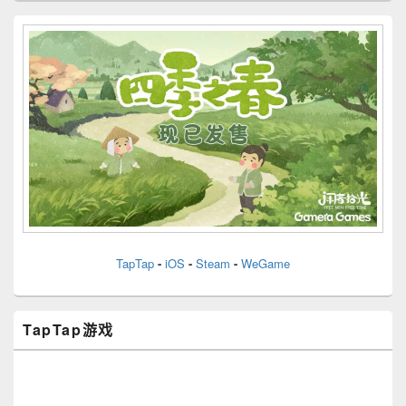
Primary
Sidebar
Widget
Area
TapTap
-
iOS
-
Steam
-
WeGame
TapTap游戏