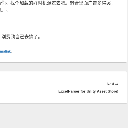
给你。找个加载的好时机混过去吧。聚合里面广告多得哭，
吧。。
。。别费劲自己去搞了。
malink
.
Next
Next
→
ExcelParser for Unity Asset Store!
post: