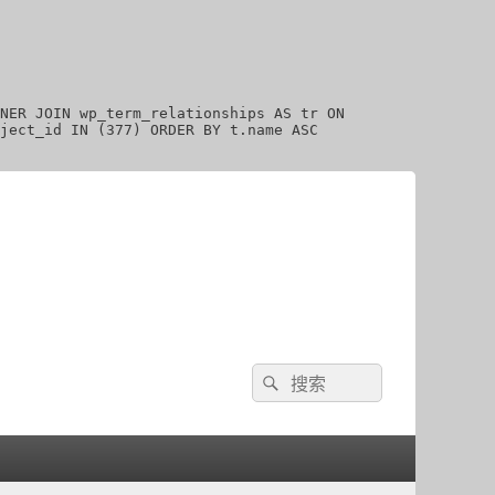
NER JOIN wp_term_relationships AS tr ON
ject_id IN (377) ORDER BY t.name ASC
Search
Search
for: