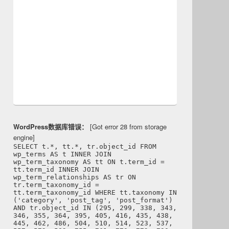
WordPress数据库错误：
[Got error 28 from storage
engine]
SELECT t.*, tt.*, tr.object_id FROM
wp_terms AS t INNER JOIN
wp_term_taxonomy AS tt ON t.term_id =
tt.term_id INNER JOIN
wp_term_relationships AS tr ON
tr.term_taxonomy_id =
tt.term_taxonomy_id WHERE tt.taxonomy IN
('category', 'post_tag', 'post_format')
AND tr.object_id IN (295, 299, 338, 343,
346, 355, 364, 395, 405, 416, 435, 438,
445, 462, 486, 504, 510, 514, 523, 537,