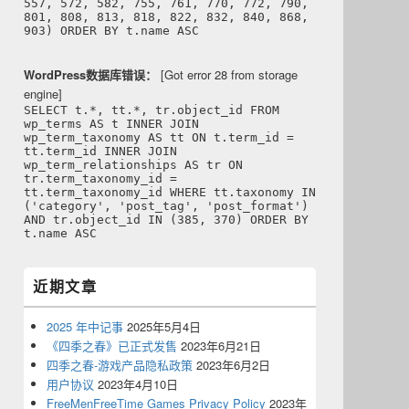
557, 572, 582, 755, 761, 770, 772, 790,
801, 808, 813, 818, 822, 832, 840, 868,
903) ORDER BY t.name ASC
WordPress数据库错误：
[Got error 28 from storage
engine]
SELECT t.*, tt.*, tr.object_id FROM
wp_terms AS t INNER JOIN
wp_term_taxonomy AS tt ON t.term_id =
tt.term_id INNER JOIN
wp_term_relationships AS tr ON
tr.term_taxonomy_id =
tt.term_taxonomy_id WHERE tt.taxonomy IN
('category', 'post_tag', 'post_format')
AND tr.object_id IN (385, 370) ORDER BY
t.name ASC
近期文章
2025 年中记事
2025年5月4日
《四季之春》已正式发售
2023年6月21日
四季之春-游戏产品隐私政策
2023年6月2日
用户协议
2023年4月10日
FreeMenFreeTime Games Privacy Policy
2023年