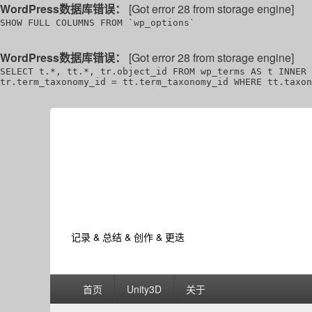
WordPress数据库错误：
[Got error 28 from storage engine]
SHOW FULL COLUMNS FROM `wp_options`
WordPress数据库错误：
[Got error 28 from storage engine]
SELECT t.*, tt.*, tr.object_id FROM wp_terms AS t INNER 
tr.term_taxonomy_id = tt.term_taxonomy_id WHERE tt.taxon
记录 & 总结 & 创作 & 更迭
Primary
首页
Unity3D
关于
menu