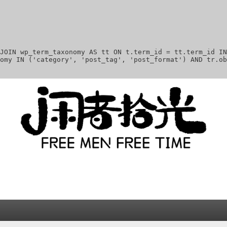
JOIN wp_term_taxonomy AS tt ON t.term_id = tt.term_id IN
omy IN ('category', 'post_tag', 'post_format') AND tr.ob