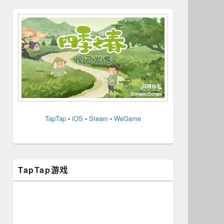
Primary
Sidebar
Widget
Area
TapTap
-
iOS
-
Steam
-
WeGame
TapTap游戏