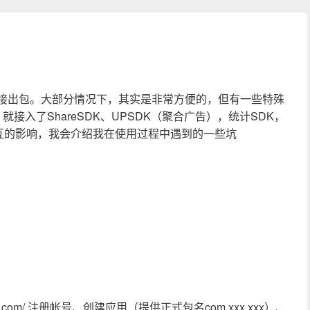
持直接出包。大部分情况下，其实是非常方便的，但有一些特殊
入了ShareSDK、UPSDK（聚合广告），统计SDK，
互的影响，我会介绍我在使用过程中遇到的一些坑
.qq.com/ 注册帐号、创建应用（提供正式包名com.xxx.xxx）、