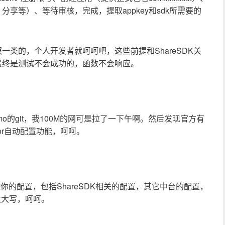
享等）、等待审核，完成，提取appkey和sdk所需要的
类的，个人开发者就呵呵吧，这些前提和ShareSDK关
最终是测试不会成功的，函数不会响应。
o的git，我100M的网可是拉了一下午啊。然后发现官方有
itor自动配置功能，呵呵。
改你的配置，包括ShareSDK相关的配置，其它中台的配置，
改大写，呵呵。